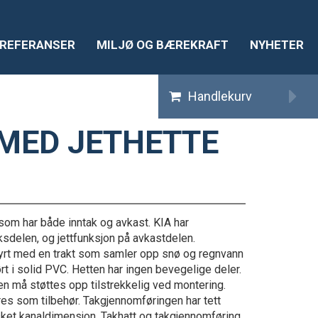
REFERANSER
MILJØ OG BÆREKRAFT
NYHETER
Handlekurv
 MED JETHETTE
 som har både inntak og avkast. KIA har
ksdelen, og jettfunksjon på avkastdelen.
tyrt med en trakt som samler opp snø og regnvann
ført i solid PVC. Hetten har ingen bevegelige deler.
men må støttes opp tilstrekkelig ved montering
.
res som tilbehør. Takgjennomføringen har tett
nsket kanaldimensjon. Takhatt og takgjennomføring