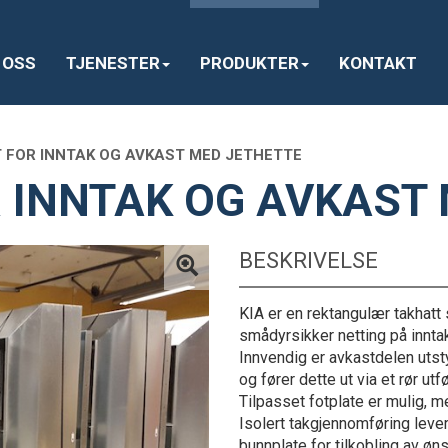
 OSS
TJENESTER
PRODUKTER
KONTAKT
 FOR INNTAK OG AVKAST MED JETHETTE
 INNTAK OG AVKAST
BESKRIVELSE
KIA er en rektangulær takhatt
smådyrsikker netting på innta
Innvendig er avkastdelen uts
og fører dette ut via et rør ut
Tilpasset fotplate er mulig, 
Isolert takgjennomføring leve
bunnplate for tilkobling av ø